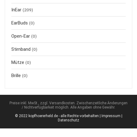
InEar
(209)
EarBuds
(0)
Open-Ear
(0)
Stirnband
(0)
Mütze
(0)
Brille
(0)
Preise inkl. MwSt., zzgl. Versandkosten. Zwischenzeitliche Änderungen
/ Nichtverfügbarkeit möglich. Alle Angaben ohne Gewähr.
© 2022 kopfhoererheld.de - alle Rechte vorbehalten |
Impressum
|
Datenschutz