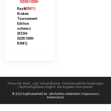
Razer
Kraken
Tournament
Edition
schwarz
(RZ04-
02051000-
R3M1)
Preise inkl. MwSt., zzgl. Versandkosten. Zwischenzeitliche Änderungen
/ Nichtverfügbarkeit möglich. Alle Angaben ohne Gewähr.
© 2022 kopfhoererheld.de - alle Rechte vorbehalten |
Impressum
|
Datenschutz