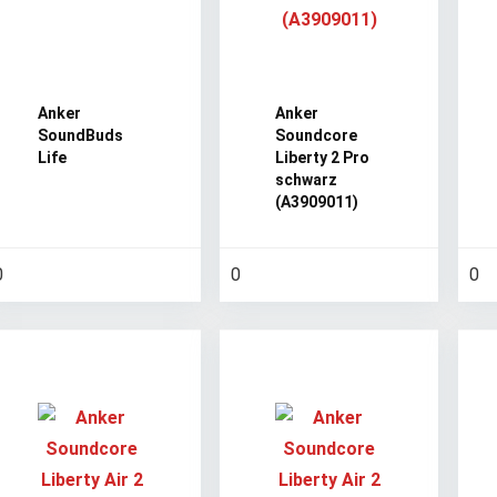
Anker
Anker
SoundBuds
Soundcore
Life
Liberty 2 Pro
schwarz
(A3909011)
0
0
0