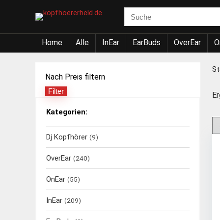
Home
Alle
InEar
EarBuds
OverEar
O
St
Nach Preis filtern
Filter
Min.
Max.
Er
Preis
Preis
Kategorien:
Dj Kopfhörer
(9)
OverEar
(240)
OnEar
(55)
InEar
(209)