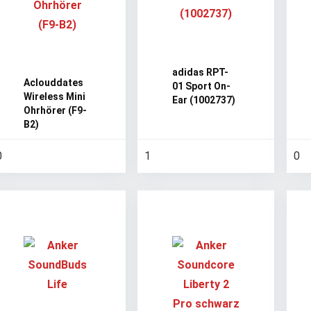
adidas RPT-
Aclouddates
01 Sport On-
Wireless Mini
Ear (1002737)
Ohrhörer (F9-
B2)
0
1
0