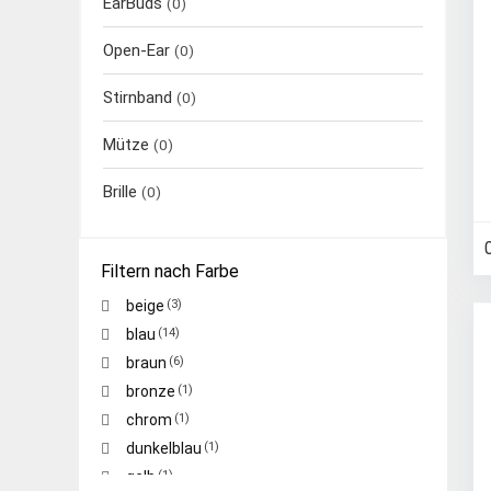
EarBuds
(0)
Open-Ear
(0)
Stirnband
(0)
Mütze
(0)
Brille
(0)
Filtern nach Farbe
beige
(3)
blau
(14)
braun
(6)
bronze
(1)
chrom
(1)
dunkelblau
(1)
gelb
(1)