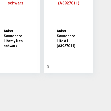
Anker
Anker
Soundcore
Soundcore
Liberty Neo
Life A1
schwarz
(A3927011)
0