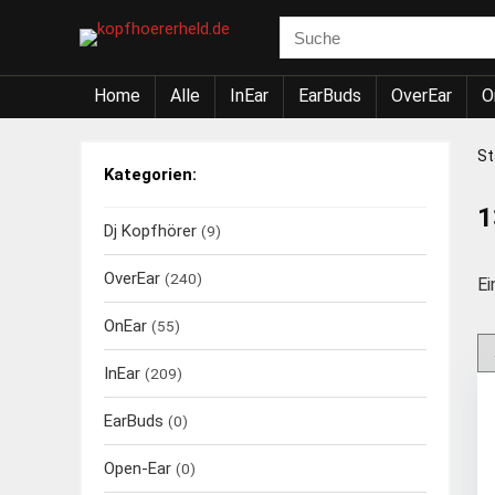
Home
Alle
InEar
EarBuds
OverEar
O
St
Kategorien:
1
Dj Kopfhörer
(9)
OverEar
(240)
Ei
OnEar
(55)
InEar
(209)
EarBuds
(0)
Open-Ear
(0)