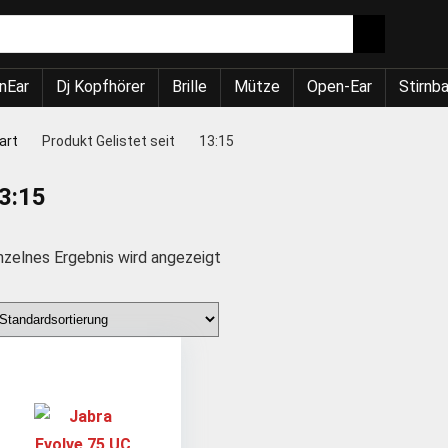
nEar
Dj Kopfhörer
Brille
Mütze
Open-Ear
Stirnb
art
Produkt Gelistet seit
13:15
3:15
nzelnes Ergebnis wird angezeigt