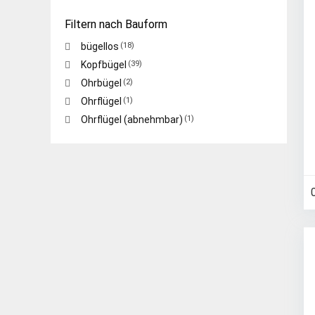
weiß
(5)
Filtern nach Bauform
bügellos
(18)
Kopfbügel
(39)
Ohrbügel
(2)
Ohrflügel
(1)
Ohrflügel (abnehmbar)
(1)