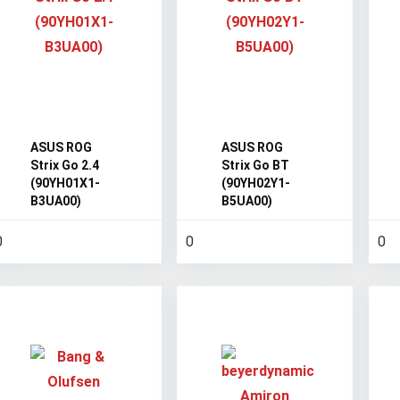
ASUS ROG
ASUS ROG
Strix Go 2.4
Strix Go BT
(90YH01X1-
(90YH02Y1-
B3UA00)
B5UA00)
0
0
0