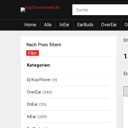
Home
Alle
InEar
EarBuds
OverEar
O
St
Nach Preis filtern
Filter
Min.
Max.
1
Preis
Preis
Kategorien:
Er
Dj Kopfhörer
(9)
OverEar
(240)
OnEar
(55)
InEar
(209)