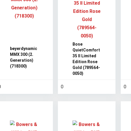
Bose
beyerdynamic
QuietComfort
MMX 300 (2.
35 II Limited
Generation)
Edition Rose
(718300)
Gold (789564-
0050)
0
0
0