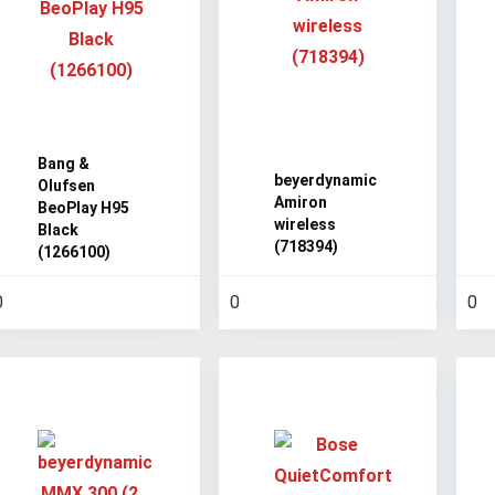
Bang &
beyerdynamic
Olufsen
Amiron
BeoPlay H95
wireless
Black
(718394)
(1266100)
0
0
0