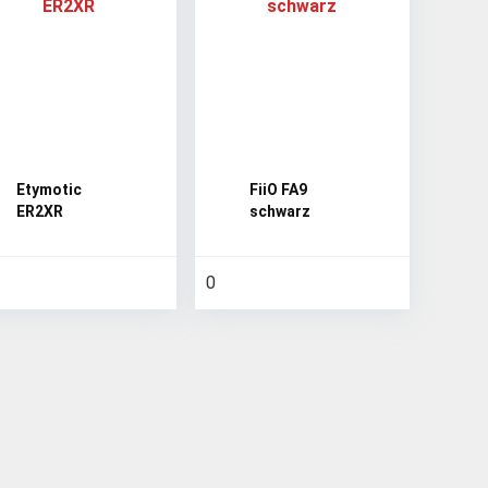
Etymotic
FiiO FA9
ER2XR
schwarz
0