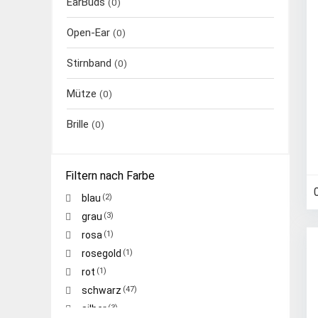
EarBuds
(0)
Open-Ear
(0)
Stirnband
(0)
Mütze
(0)
Brille
(0)
Filtern nach Farbe
blau
(2)
grau
(3)
rosa
(1)
rosegold
(1)
rot
(1)
schwarz
(47)
silber
(3)