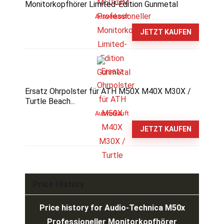
Monitorkopfhörer Limited-Edition Gunmetal
Ausverkauft
JETZT KAUFEN
Ersatz Ohrpolster für ATH M50X M40X M30X /
Turtle Beach...
Ausverkauft
JETZT KAUFEN
Price History
Price history for Audio-Technica M50x
Professioneller Monitorkopfhörer