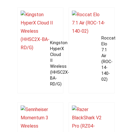
Roccat
Kingston
Elo
HyperX
7.1
Cloud
Air
II
(ROC-
Wireless
14-
(HHSC2X-
140-
BA-
02)
RD/G)