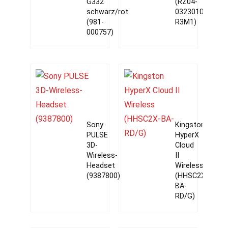
G332
(RZ04-
schwarz/rot
03230100-
(981-
R3M1)
000757)
Sony
Kingston
PULSE
HyperX
3D-
Cloud
Wireless-
II
Headset
Wireless
(9387800)
(HHSC2X-
BA-
RD/G)