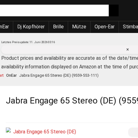
nEar
Dj Kopfhörer
Brille
Mütze
Open-Ear
Stirnb
Letztes Preisupdate: 11. Juni 2026 03:16
×
Product prices and availability are accurate as of the date/tim
availability information displayed on Amazon at the time of pur
art
OnEar
Jabra Engage 65 Stereo (DE) (9559-553-111)
Jabra Engage 65 Stereo (DE) (95