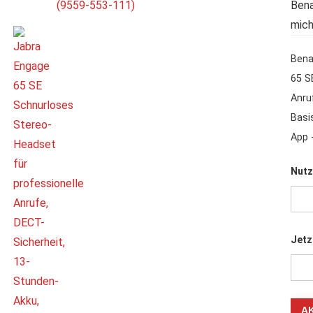
Bena
mich
Bena
65 S
Anru
Basi
App 
Nutz
Jetz