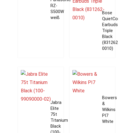
RZ-
S500W
Bose
weiß
QuietComfort
Earbuds
Triple
Black
(831262-
0010)
Bowers
Jabra
&
Elite
Wilkins
75t
PI7
Titanium
White
Black
(100-