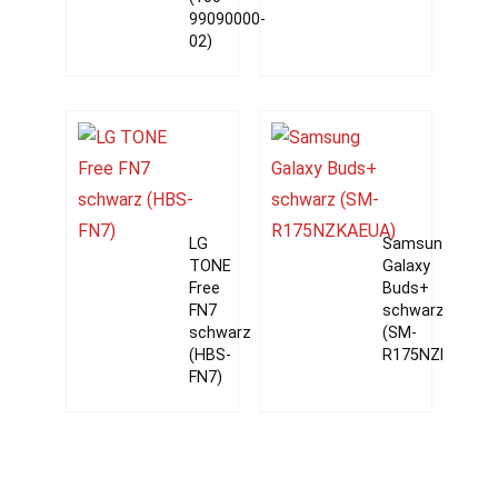
99090000-
02)
LG
Samsung
TONE
Galaxy
Free
Buds+
FN7
schwarz
schwarz
(SM-
(HBS-
R175NZKAEUA)
FN7)