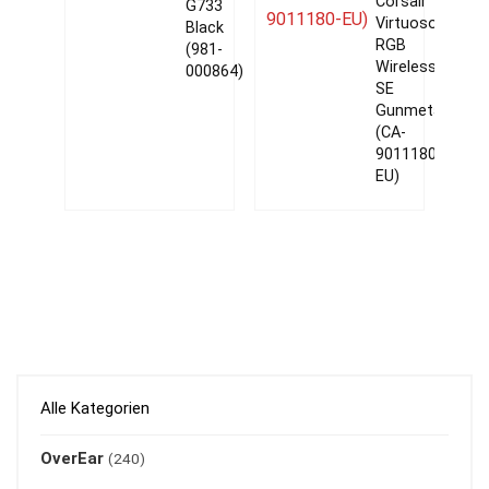
Corsair
G733
Virtuoso
Black
RGB
(981-
Wireless
000864)
SE
Gunmetal
(CA-
9011180-
EU)
Alle Kategorien
OverEar
(240)