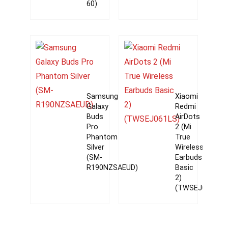
60)
Samsung
Xiaomi
Galaxy
Redmi
Buds
AirDots
Pro
2 (Mi
Phantom
True
Silver
Wireless
(SM-
Earbuds
R190NZSAEUD)
Basic
2)
(TWSEJ061LS)