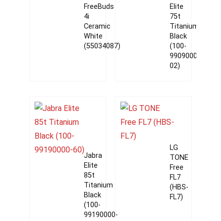
FreeBuds
Elite
4i
75t
Ceramic
Titanium
White
Black
(55034087)
(100-
99090000-
02)
LG
Jabra
TONE
Elite
Free
85t
FL7
Titanium
(HBS-
Black
FL7)
(100-
99190000-