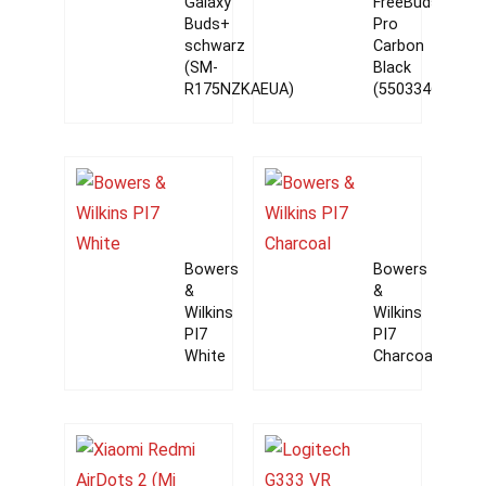
Galaxy
FreeBuds
Buds+
Pro
schwarz
Carbon
(SM-
Black
R175NZKAEUA)
(55033465)
Bowers
Bowers
&
&
Wilkins
Wilkins
PI7
PI7
White
Charcoal