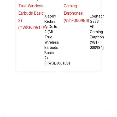
Xiaomi
Logitech
Redmi
G333
AirDots
VR
2 (Mi
Gaming
True
Earphones
Wireless
(981-
Earbuds
000984)
Basic
2)
(TWSEJ061LS)