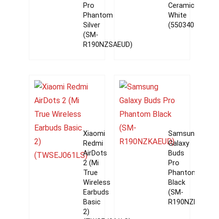
Pro
Ceramic
Phantom
White
Silver
(55034087)
(SM-
R190NZSAEUD)
Xiaomi
Samsung
Redmi
Galaxy
AirDots
Buds
2 (Mi
Pro
True
Phantom
Wireless
Black
Earbuds
(SM-
Basic
R190NZKAEUD)
2)