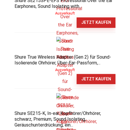
Shure SE215SPE-EFS Professional Over the Ear
Earphones, Sound Isolating with...
Ausverkauft
JETZT KAUFEN
Shure True Wireless Adapter (Gen 2) für Sound-
Isolierende Ohrhörer, Über-Ear-Passform,...
Ausverkauft
JETZT KAUFEN
Shure SE215-K, In-ear Kopfhörer/Ohrhörer,
schwarz, Premium, Sound Isolating,
Geräuschunterdrückung, ein...