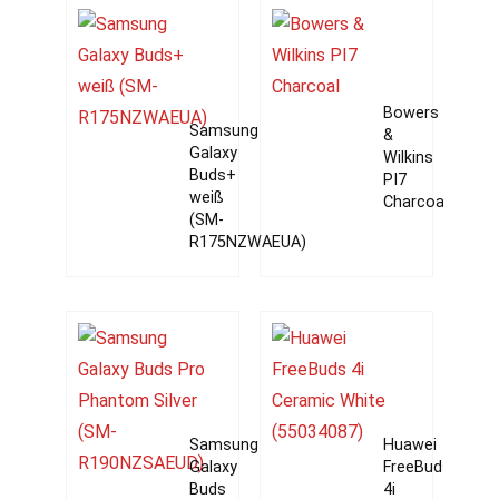
Bowers
Samsung
&
Galaxy
Wilkins
Buds+
PI7
weiß
Charcoal
(SM-
R175NZWAEUA)
Samsung
Huawei
Galaxy
FreeBuds
Buds
4i