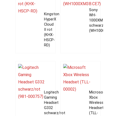
Sony
Kingston
WH-
HyperX
1000XM3
Cloud
schwarz
II rot
(WH1000XM3B.
(KHX-
HSCP-
RD)
Logitech
Microsoft
Gaming
Xbox
Headset
Wireless
G332
Headset
schwarz/rot
(TLL-