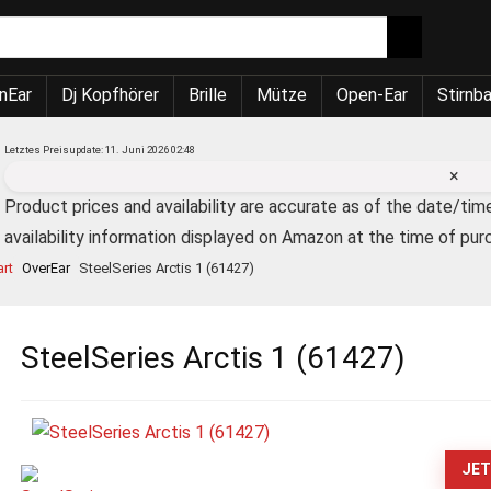
nEar
Dj Kopfhörer
Brille
Mütze
Open-Ear
Stirnb
Letztes Preisupdate: 11. Juni 2026 02:48
×
Product prices and availability are accurate as of the date/tim
availability information displayed on Amazon at the time of pur
art
OverEar
SteelSeries Arctis 1 (61427)
SteelSeries Arctis 1 (61427)
JET