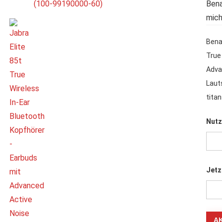
Bena
mich
Bena
True
Adva
Laut
tita
Nutz
Jetz