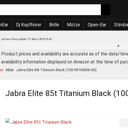
nEar
Dj Kopfhörer
Brille
Mütze
Open-Ear
Stirnb
Letztes Preisupdate: 13. März 2026 19:46
×
Product prices and availability are accurate as of the date/tim
availability information displayed on Amazon at the time of pur
art
InEar
Jabra Elite 85t Titanium Black (100-99190000-60)
Jabra Elite 85t Titanium Black (1