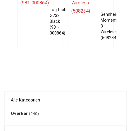
Logitech
Sennheiser
G733
Momentum
Black
3
(981-
Wireless
000864)
(508234)
Alle Kategorien
OverEar
(240)