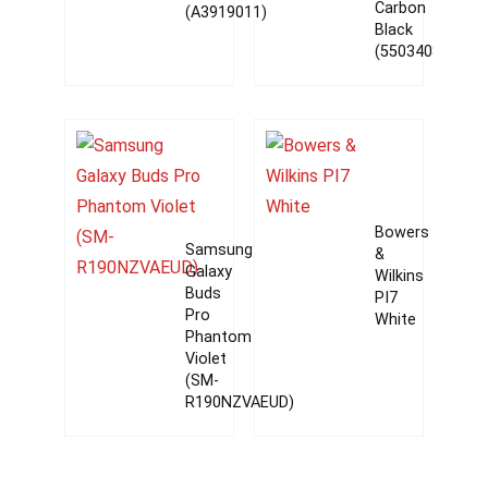
Carbon
(A3919011)
Black
(55034088)
Bowers
Samsung
&
Galaxy
Wilkins
Buds
PI7
Pro
White
Phantom
Violet
(SM-
R190NZVAEUD)