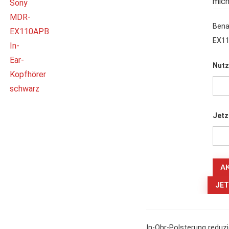
mich
Bena
EX11
Nutz
Jetz
JET
In-Ohr-Polsterung redu