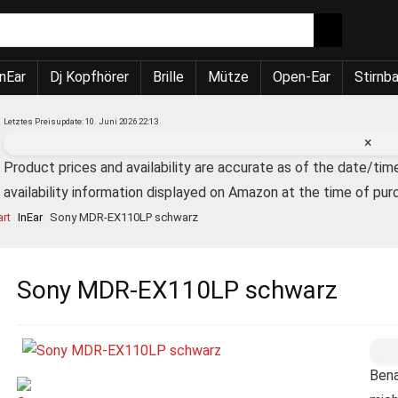
nEar
Dj Kopfhörer
Brille
Mütze
Open-Ear
Stirnb
Letztes Preisupdate: 10. Juni 2026 22:13
×
Product prices and availability are accurate as of the date/tim
availability information displayed on Amazon at the time of pur
art
InEar
Sony MDR-EX110LP schwarz
Sony MDR-EX110LP schwarz
Bena