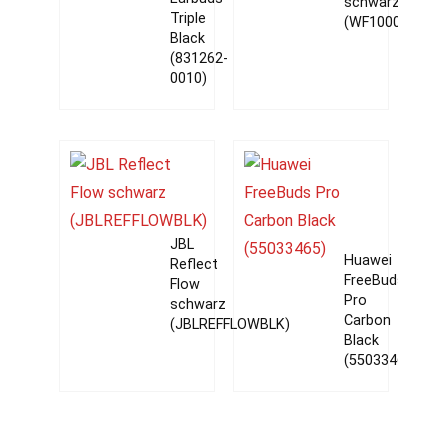
schwarz
Triple
(WF1000XM3B.C
Black
(831262-
0010)
JBL
Huawei
Reflect
FreeBuds
Flow
Pro
schwarz
Carbon
(JBLREFFLOWBLK)
Black
(55033465)